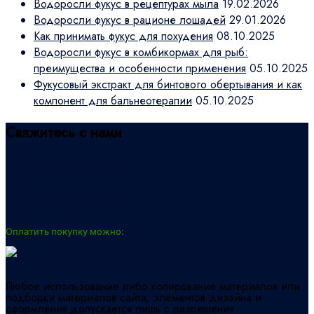
Водоросли фукус в рецептурах мыла
19.02.2026
Водоросли фукус в рационе лошадей
29.01.2026
Как принимать фукус для похудения
08.10.2025
Водоросли фукус в комбикормах для рыб:
преимущества и особенности применения
05.10.2025
Фукусовый экстракт для бинтового обертывания и как
компонент для бальнеотерапии
05.10.2025
Свяжитесь с нами
+7 921 154 74 35
llc.nollan@gmail.com
Оплатить покупку можно:
Любое использование либо копирование материалов или
подборки материалов сайта, элементов дизайна и
оформления допускается лишь с разрешения