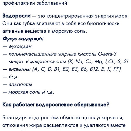
профилактики заболеваний.
Водоросли
— это концентрированная энергия моря.
Они как губка впитывают в себя все биологически
активные вещества и морскую соль.
Фукус содержит:
— фукоидан
— полиненасыщенные жирные кислоты Омега-3
— микро- и макроэлементы (K, Na, Ca, Mg, I,CL, S, Si
— витамины (A, C, D, B1, B2, B3, B6, B12, E, K, PP)
— йод
— альгинаты
— морская соль и т.д.
Как работает водорослевое обертывание?
Благодаря водорослям обмен веществ ускоряется,
отложения жира расщепляются и удаляются вместе