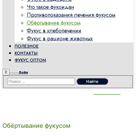
Что такое фукоидан
Противопоказания лечения фукусом
Обёртывание фукусом
Фукус в хлебопечении
Фукус в рационе животных
ПОЛЕЗНОЕ
КОНТАКТЫ
ФУКУС ОПТОМ
Боковая
0
Войти
Найти
Главное
панель
меню
магазина
Обёртывание фукусом