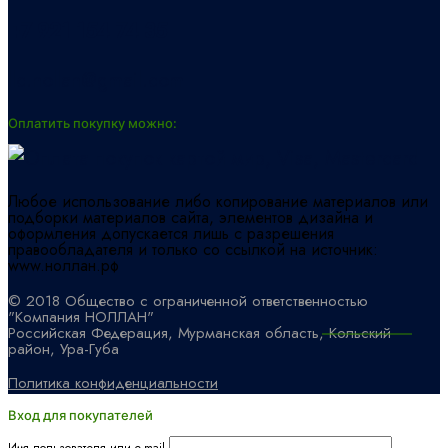
+7 921 154 74 35
llc.nollan@gmail.com
Оплатить покупку можно:
Любое использование либо копирование материалов или
подборки материалов сайта, элементов дизайна и
оформления допускается лишь с разрешения
правообладателя и только со ссылкой на источник:
www.ноллан.рф
© 2018 Общество с ограниченной ответственностью
"Компания НОЛЛАН"
Российская Федерация, Мурманская область, Кольский
район, Ура-Губа
Политика конфиденциальности
Вход для покупателей