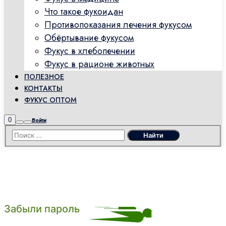
Что такое фукоидан
Противопоказания лечения фукусом
Обёртывание фукусом
Фукус в хлебопечении
Фукус в рационе животных
ПОЛЕЗНОЕ
КОНТАКТЫ
ФУКУС ОПТОМ
Боковая
0
Войти
Найти
Главное
панель
меню
магазина
Забыли пароль